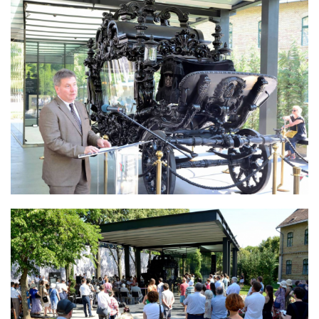
APPONYI HINTÓ
ÜNNEPÉLYES ÁTADÁS A FIUMEI ÚTI
SÍRKERTBEN