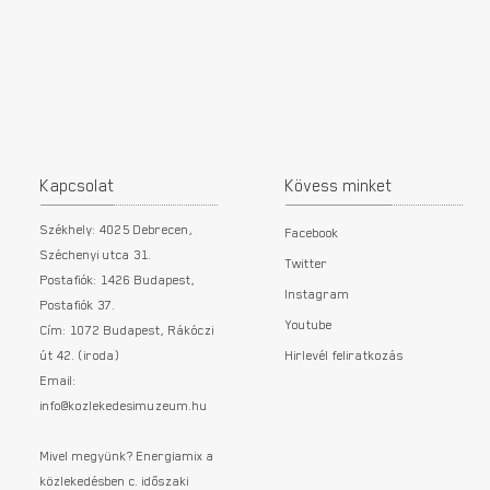
Kapcsolat
Kövess minket
Székhely: 4025 Debrecen,
Facebook
Széchenyi utca 31.
Twitter
Postafiók: 1426 Budapest,
Instagram
Postafiók 37.
Youtube
Cím: 1072 Budapest, Rákóczi
út 42. (iroda)
Hirlevél feliratkozás
Email:
info@kozlekedesimuzeum.hu
Mivel megyünk? Energiamix a
közlekedésben c. időszaki