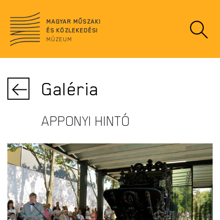
Ugrás
no
a
data
MAGYAR MŰSZAKI
tartalomra
ÉS KÖZLEKEDÉSI
MÚZEUM
Galéria
APPONYI HINTÓ
APPONYI HINTÓ