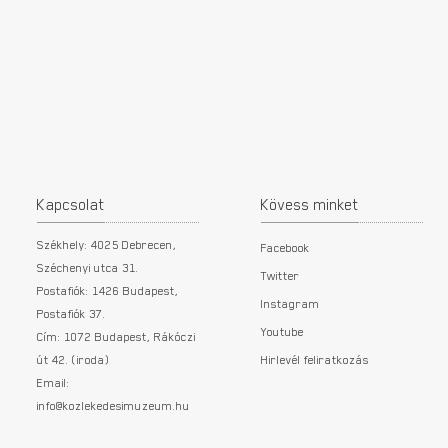
Kapcsolat
Kövess minket
Székhely: 4025 Debrecen,
Facebook
Széchenyi utca 31.
Twitter
Postafiók: 1426 Budapest,
Instagram
Postafiók 37.
Youtube
Cím: 1072 Budapest, Rákóczi
út 42. (iroda)
Hirlevél feliratkozás
Email:
info@kozlekedesimuzeum.hu