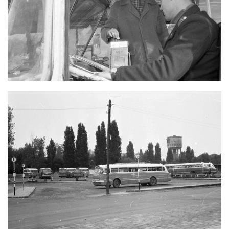
IKARUS 66-ASRA FELSZÁLLÁS ELSŐ
AJTÓN, PERSELYES VITELDÍJ FIZETÉS
IKARUS 66 ÉS IKARUS 311