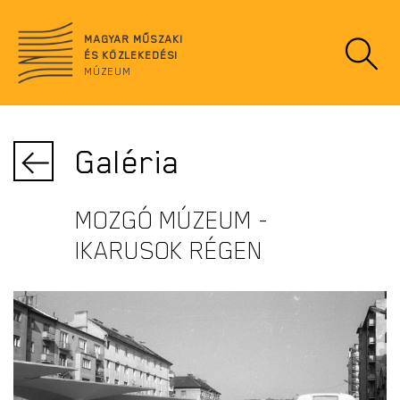
Ugrás
no
a
data
MAGYAR MŰSZAKI
tartalomra
ÉS KÖZLEKEDÉSI
MÚZEUM
Galéria
MOZGÓ MÚZEUM -
IKARUSOK RÉGEN
KOSZTOLÁNYI DEZSŐ TÉR AUTÓBUSZ