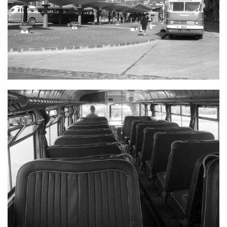
ÁLLOMÁS. IKARUS 66 TÍPUS ÜZEMBE
HELYEZÉS
IKARUS 66 BELSŐ TERE