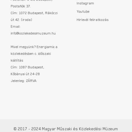
Instagram
Postafiók 37.
Youtube
Cím: 1072 Budapest, Rákóczi
út 42. (iroda)
Hirlevél feliratkozás
Email:
info@kozlekedesimuzeum.hu
Mivel megyünk? Energiamix a
közlekedésben c. időszaki
kiállítás
Cím: 1087 Budapest,
Kőbányai út 24-28
Jelenleg: ZÁRVA
© 2017 - 2024 Magyar Műszaki és Közlekedési Múzeum