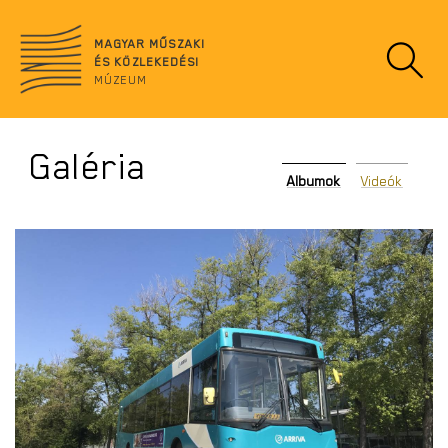
Ugrás
no
a
data
MAGYAR MŰSZAKI
tartalomra
ÉS KÖZLEKEDÉSI
MÚZEUM
Galéria
Albumok
Videók
POLARIS