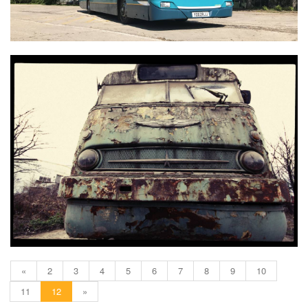
FAROS IKARUS 66
«
2
3
4
5
6
7
8
9
10
11
12
»