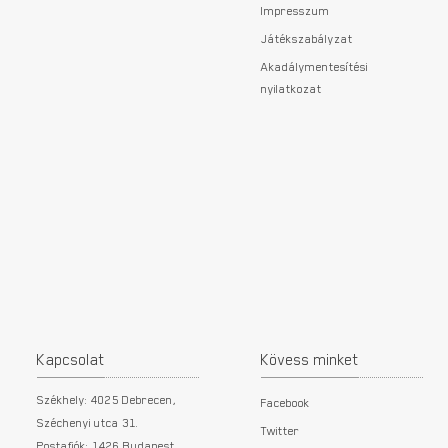
Impresszum
Játékszabályzat
Akadálymentesítési
nyilatkozat
Kapcsolat
Kövess minket
Székhely: 4025 Debrecen,
Facebook
Széchenyi utca 31.
Twitter
Postafiók: 1426 Budapest,