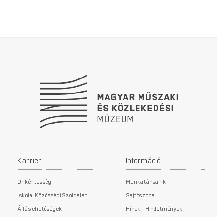
Lábléc
Karrier
Információ
Önkéntesség
Munkatársaink
Iskolai Közösségi Szolgálat
Sajtószoba
Álláslehetőségek
Hírek - Hirdetmények