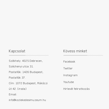
Kapcsolat
Kövess minket
Székhely: 4025 Debrecen,
Facebook
Széchenyi utca 31.
Twitter
Postafiók: 1426 Budapest,
Instagram
Postafiók 37.
Youtube
Cím: 1072 Budapest, Rákóczi
út 42. (iroda)
Hirlevél feliratkozás
Email:
info@kozlekedesimuzeum.hu