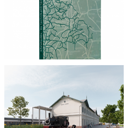
SZEMLÉK
A KÖZLEKEDÉSI MÚZEUM ÚJ
KIÁLLÍTÓHELYE LESZ A KELENFÖLDI
ÁLLOMÁSÉPÜLET