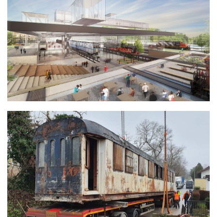
ILYEN VOLT 2020 A KÖZLEKEDÉSI
MÚZEUM SZÁMÁRA
TURÁN 9 VASÚTI KOCSI