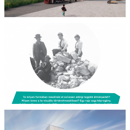
EÖTVÖS LORÁND - „TURISTA AZ, AKI
ÚTRA KEL…” A TUDÓS ÉS HEGYMÁSZÓ
EÖTVÖS LORÁND FÉNYKÉPEI