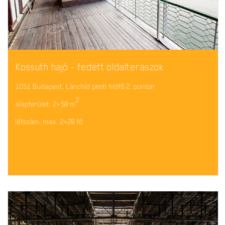
Kossuth hajó - fedett oldalteraszok
1051 Budapest, Lánchíd pesti hídfő 2. ponton
2
alapterület: 2×58 m
létszám: max. 2×28 fő