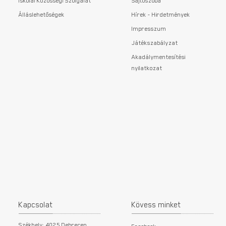
Iskolai Közösségi Szolgálat
Sajtószoba
Álláslehetőségek
Hírek - Hirdetmények
Impresszum
Játékszabályzat
Akadálymentesítési
nyilatkozat
Kapcsolat
Kövess minket
Székhely: 4025 Debrecen,