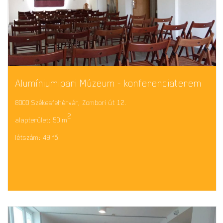
Alumíniumipari Múzeum - konferenciaterem
8000 Székesfehérvár, Zombori út 12.
2
alapterület: 50 m
létszám: 49 fő