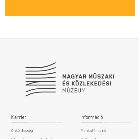
Lábléc
Karrier
Információ
Önkéntesség
Munkatársaink