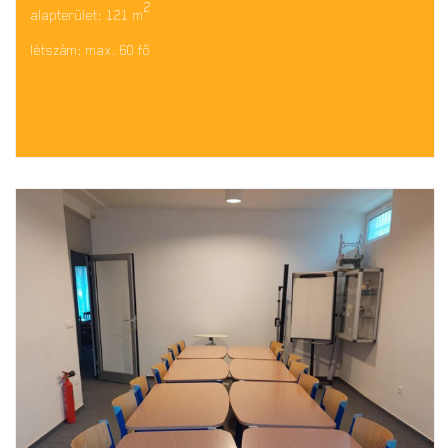
2
alapterület: 121 m
létszám: max. 60 fő