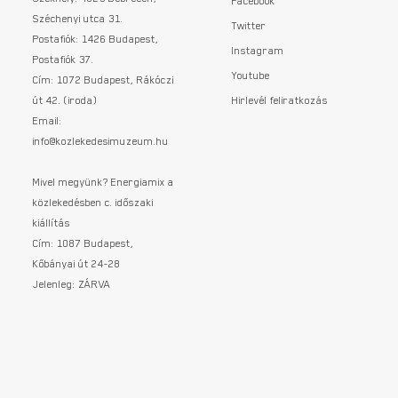
Facebook
Széchenyi utca 31.
Twitter
Postafiók: 1426 Budapest,
Instagram
Postafiók 37.
Youtube
Cím: 1072 Budapest, Rákóczi
út 42. (iroda)
Hirlevél feliratkozás
Email:
info@kozlekedesimuzeum.hu
Mivel megyünk? Energiamix a
közlekedésben c. időszaki
kiállítás
Cím: 1087 Budapest,
Kőbányai út 24-28
Jelenleg: ZÁRVA