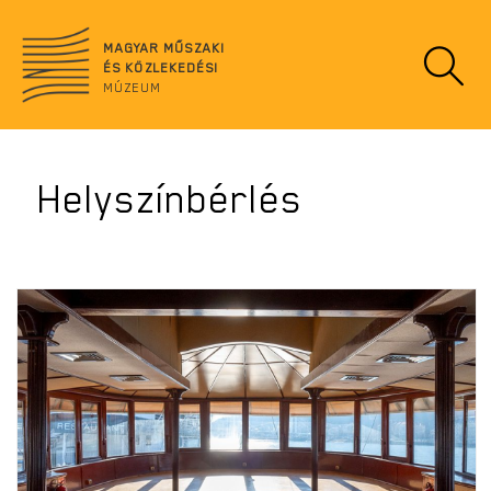
Ugrás
no
a
data
MAGYAR MŰSZAKI
tartalomra
ÉS KÖZLEKEDÉSI
MÚZEUM
Helyszínbérlés