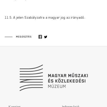
11.5. A jelen Szabályzatra a magyar jog az irányadó.
MEGOSZTÁS
Lábléc
Karrier
Információ