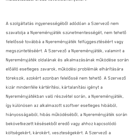
A szolgáltatás ingyenességéből adódóan a Szervező nem
szavatolja a Nyereményjáték szünetmentességét, nem tehető
felelőssé továbbá a Nyereményjáték felfüggesztéséért vagy
megszüntetéséért. A Szervező a Nyereményjáték, valamint a
Nyereményjáték oldalának és alkalmazásának működése során
előálló esetleges zavarok, működési problémák elhárítására
törekszik, azokért azonban felelőssé nem tehető. A Szervező
kizár mindenféle kártérítési, kártalanítási igényt a
Nyereményjátékban való részvétel során, a Nyereményjáték,
így különösen az alkalmazott szoftver esetleges hibáiból,
hiányosságaiból, hibás működéséből, a Nyereményjáték során
bekövetkezett késésekből eredő vagy ahhoz kapcsolódó
költségekért, károkért, veszteségekért. A Szervező a