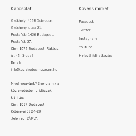
Kapcsolat
Kövess minket
Székhely: 4025 Debrecen,
Facebook
Széchenyi utca 31.
Twitter
Postafiók: 1426 Budapest,
Instagram
Postafiók 37.
Youtube
Cím: 1072 Budapest, Rákóczi
út 42. (iroda)
Hirlevél feliratkozás
Email:
info@kozlekedesimuzeum.hu
Mivel megyünk? Energiamix a
közlekedésben c. időszaki
kiállítás
Cím: 1087 Budapest,
Kőbányai út 24-28
Jelenleg: ZÁRVA