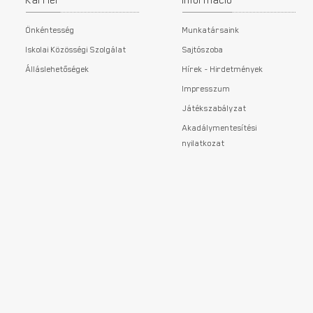
Önkéntesség
Munkatársaink
Iskolai Közösségi Szolgálat
Sajtószoba
Álláslehetőségek
Hírek - Hirdetmények
Impresszum
Játékszabályzat
Akadálymentesítési
nyilatkozat