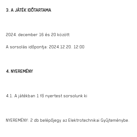
3. A JÁTÉK IDŐTARTAMA
2024. december 16 és 20 között
A sorsolás időpontja: 2024.12.20. 12:00
4. NYEREMÉNY
4.1. A játékban 1 fő nyertest sorsolunk ki
NYEREMÉNY: 2 db belépőjegy az Elektrotechnikai Gyűjteménybe.