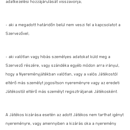
adatkezelési hozzájárulását visszavonja;
- aki a megadott határidőn belül nem veszi fel a kapcsolatot a
Szervezővel;
- aki valótlan vagy hibás személyes adatokat küld meg a
Szervező részére, vagy szándéka egyéb módon arra irányul,
hogy a Nyereményjátékban valótlan, vagy a valós Játékostól
eltérő más személyt jogosítson nyereményre vagy az eredeti
Játékostól eltérő más személyt regisztráljanak Játékosként.
A Játékos kizárása esetén az adott Játékos nem tarthat igényt
nyereményre, vagy amennyiben a kizárás oka a nyeremény