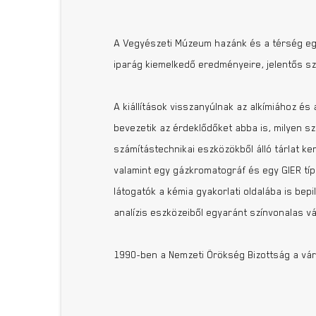
A Vegyészeti Múzeum hazánk és a térség egy
iparág kiemelkedő eredményeire, jelentős sz
A kiállítások visszanyúlnak az alkímiához és
bevezetik az érdeklődőket abba is, milyen s
számítástechnikai eszközökből álló tárlat 
valamint egy gázkromatográf és egy GIER tí
látogatók a kémia gyakorlati oldalába is bep
analízis eszközeiből egyaránt színvonalas v
1990-ben a Nemzeti Örökség Bizottság a várp