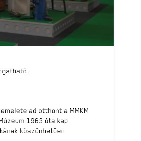
togatható.
k emelete ad otthont a MMKM
a Múzeum 1963 óta kap
unkának köszönhetően