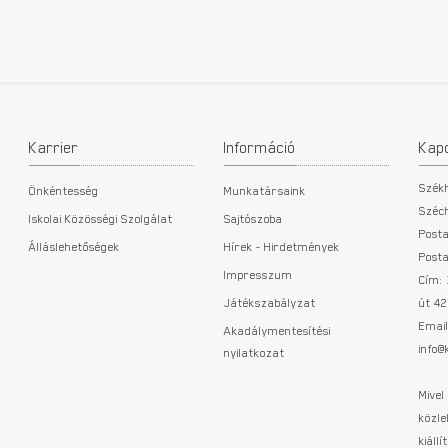
Karrier
Információ
Kap
Szék
Önkéntesség
Munkatársaink
Széch
Iskolai Közösségi Szolgálat
Sajtószoba
Posta
Álláslehetőségek
Hírek - Hirdetmények
Posta
Impresszum
Cím:
Játékszabályzat
út 42
Email
Akadálymentesítési
info
nyilatkozat
Mive
közle
kiállí