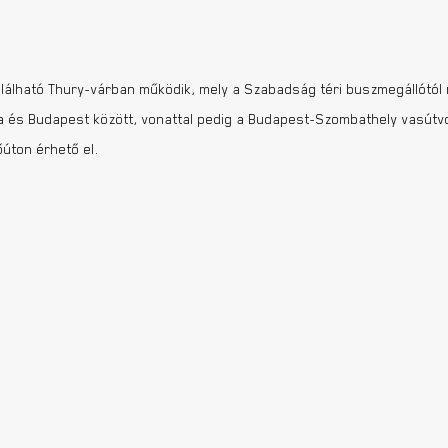
álható Thury-várban működik, mely a Szabadság téri buszmegállótól m
ta és Budapest között, vonattal pedig a Budapest-Szombathely vasútv
úton érhető el.