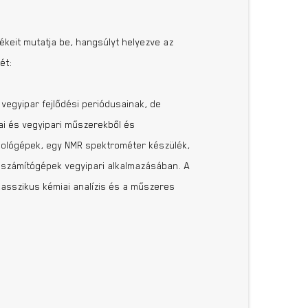
keit mutatja be, hangsúlyt helyezve az
ét:
 vegyipar fejlődési periódusainak, de
ai és vegyipari műszerekből és
ámológépek, egy NMR spektrométer készülék,
a számítógépek vegyipari alkalmazásában. A
klasszikus kémiai analízis és a műszeres