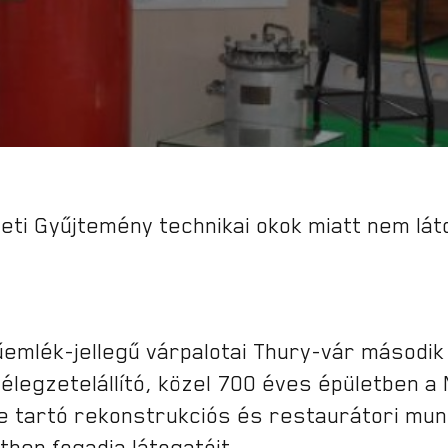
eti Gyűjtemény technikai okok miatt nem lá
műemlék-jellegű várpalotai Thury-vár másodi
élegzetelállító, közel 700 éves épületben 
éve tartó rekonstrukciós és restaurátori m
ben fogadja látogatóit.