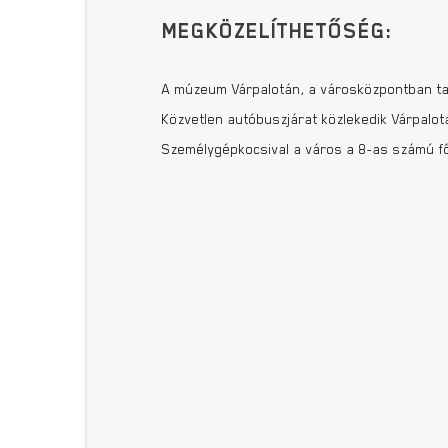
MEGKÖZELÍTHETŐSÉG:
A múzeum Várpalotán, a városközpontban tal
Közvetlen autóbuszjárat közlekedik Várpalo
Személygépkocsival a város a 8-as számú fő