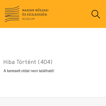
Ugrás
no
a
data
MAGYAR MŰSZAKI
tartalomra
ÉS KÖZLEKEDÉSI
MÚZEUM
Hiba Történt (404)
A keresett oldal nem található!
Lábléc