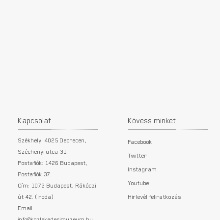
Kapcsolat
Kövess minket
Székhely: 4025 Debrecen,
Facebook
Széchenyi utca 31.
Twitter
Postafiók: 1426 Budapest,
Instagram
Postafiók 37.
Youtube
Cím: 1072 Budapest, Rákóczi
út 42. (iroda)
Hirlevél feliratkozás
Email:
info@kozlekedesimuzeum.hu