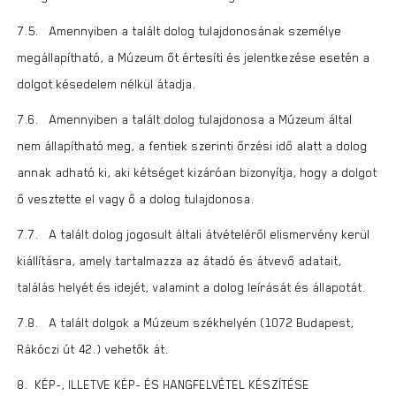
7.5. Amennyiben a talált dolog tulajdonosának személye
megállapítható, a Múzeum őt értesíti és jelentkezése esetén a
dolgot késedelem nélkül átadja.
7.6. Amennyiben a talált dolog tulajdonosa a Múzeum által
nem állapítható meg, a fentiek szerinti őrzési idő alatt a dolog
annak adható ki, aki kétséget kizáróan bizonyítja, hogy a dolgot
ő vesztette el vagy ő a dolog tulajdonosa.
7.7. A talált dolog jogosult általi átvételéről elismervény kerül
kiállításra, amely tartalmazza az átadó és átvevő adatait,
találás helyét és idejét, valamint a dolog leírását és állapotát.
7.8. A talált dolgok a Múzeum székhelyén (1072 Budapest,
Rákóczi út 42.) vehetők át.
8. KÉP-, ILLETVE KÉP- ÉS HANGFELVÉTEL KÉSZÍTÉSE