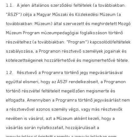
1.1. A jelen általános szerződési feltételek (a továbbiakban:
„ÁSZF”) célja a Magyar Műszaki és Közlekedési Múzeum (a
továbbiakban: Múzeum) által szervezett és meghirdetett Mozgó
Múzeum Program múzeumpedagógiai foglalkozáson történő
részvételhez (a továbbiakban: „Program”) kapcsolódófeltételek
szabályozása, a Programon résztvevő személyek jogainak és
kötelezettségeinek hozzáférhetővé és megismerhetővé tétele.
1.2. Résztvevő a Programra történő jegy megvásárlásával
egyúttal elismeri, hogy az ÁSZF rendelkezéseit, a Programon
történő részvétel feltételeit megelőzően megismerte és
elfogadta. Amennyiben a Programra történő jegyvásárlást nem
a résztvevővel azonos személy végzi, vagy más résztvevők
nevében is vásárol, azt a Múzeum akként kezeli, hogy a
vásárlás során nyilatkozatait, hozzájárulásait a
jegyvásárlással érintett személy a jegyvásárlásban nem