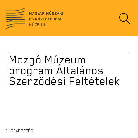
Ugrás
no
a
data
MAGYAR MŰSZAKI
tartalomra
ÉS KÖZLEKEDÉSI
MÚZEUM
Mozgó Múzeum
program Általános
Szerződési Feltételek
1. BEVEZETÉS