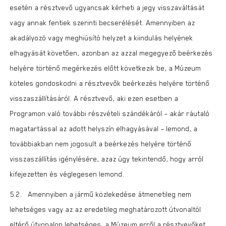
esetén a résztvevő ugyancsak kérheti a jegy visszaváltását
vagy annak fentiek szerinti becserélését. Amennyiben az
akadályozó vagy meghiúsító helyzet a kiindulás helyének
elhagyását követően, azonban az azzal megegyező beérkezés
helyére történő megérkezés előtt következik be, a Múzeum
köteles gondoskodni a résztvevők beérkezés helyére történő
visszaszállításáról. A résztvevő, aki ezen esetben a
Programon való további részvételi szándékáról – akár ráutaló
magatartással az adott helyszín elhagyásával – lemond, a
továbbiakban nem jogosult a beérkezés helyére történő
visszaszállítás igénylésére, azaz úgy tekintendő, hogy arról
kifejezetten és véglegesen lemond.
5.2. Amennyiben a jármű közlekedése átmenetileg nem
lehetséges vagy az az eredetileg meghatározott útvonaltól
eltérő útvonalon lehetséges, a Múzeum erről a résztvevőket