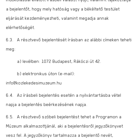
a bejelentőt, hogy mely hatóság vagy a békéltető testület
eljárását kezdeményezheti, valamint megadja annak
elérhetőségét.
6.3. A résztvevő bejelentését írásban az alábbi címeken teheti
meg:
a) levélben: 1072 Budapest, Rákóczi út 42.
b) elektronikus úton (e-mail):
info@kozlekedesimuzeum.hu
6.4. Az írásbeli bejelentés esetén a nyilvántartásba vétel
napja a bejelentés beérkezésének napja.
6.5. A résztvevő szóbeli bejelentést tehet a Programon a
Múzeum alkalmazottjánál, aki a bejelentésről jegyzőkönyvet
vesz fel. A jegyzőkönyv tartalmazza a bejelentő nevét,