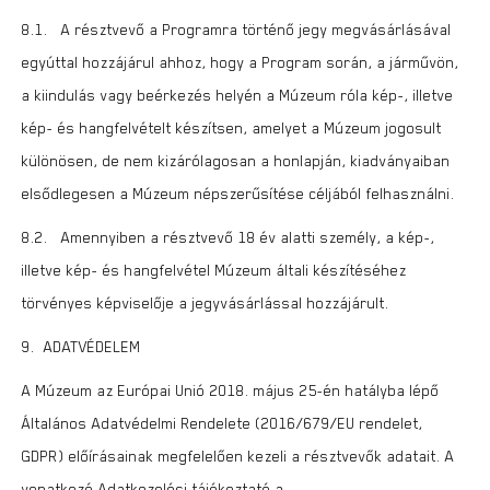
8.1. A résztvevő a Programra történő jegy megvásárlásával
egyúttal hozzájárul ahhoz, hogy a Program során, a járművön,
a kiindulás vagy beérkezés helyén a Múzeum róla kép-, illetve
kép- és hangfelvételt készítsen, amelyet a Múzeum jogosult
különösen, de nem kizárólagosan a honlapján, kiadványaiban
elsődlegesen a Múzeum népszerűsítése céljából felhasználni.
8.2. Amennyiben a résztvevő 18 év alatti személy, a kép-,
illetve kép- és hangfelvétel Múzeum általi készítéséhez
törvényes képviselője a jegyvásárlással hozzájárult.
9. ADATVÉDELEM
A Múzeum az Európai Unió 2018. május 25-én hatályba lépő
Általános Adatvédelmi Rendelete (2016/679/EU rendelet,
GDPR) előírásainak megfelelően kezeli a résztvevők adatait. A
vonatkozó Adatkezelési tájékoztató a