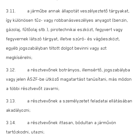
3.11. a járműbe annak állapotát veszélyeztető tárgyakat,
így különösen tűz- vagy robbanásveszélyes anyagot (benzin,
gázolaj, fűtőolaj stb.), pirotechnikai eszközt, fegyvert vagy
fegyvernek látszó tárgyat, illetve szúró- és vágóeszközt,
egyéb jogszabályban tiltott dolgot bevinni vagy azt
megkísérelni;
3.12. a résztvevőnek botrányos, illemsértő, jogszabályba
vagy jelen ÁSZF-be ütköző magatartást tanúsítani, más módon
a többi résztvevőt zavarni;
3.13. a résztvevőnek a személyzetet feladatai ellátásában
akadályozni;
3.14. a résztvevőnek ittasan, bódultan a járművön
tartózkodni, utazni;