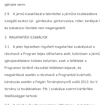
igénybe venni.
2.9. A jármű kialakítására tekintettel a járműre közlekedésre
szolgáló eszköz (pl.: gördeszka, görkorcsolya, roller, kerékpár)
és babakocsi felvitele nem megengedett.
3. MAGATARTÁSI SZABÁLYOK
3.1. A jelen fejezetben rögzített magatartási szabályokat a
résztvevő a Program teljes időtartama alatt, különösen a jármű
igénybevételekor köteles betartani, ezek a feltételek a
Programon történő részvétel feltételeit képezik, és
megsértésük esetén a résztvevő a Programból kizárható,
károkozás esetén a Polgári Törvénykönyvről szóló 2013. évi V.
törvény (a továbbiakban: Ptk.) szabályai szerint kártérítési
felelősséggel tartozik.