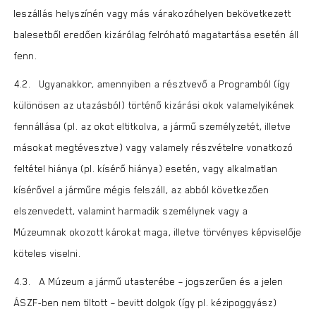
leszállás helyszínén vagy más várakozóhelyen bekövetkezett
balesetből eredően kizárólag felróható magatartása esetén áll
fenn.
4.2. Ugyanakkor, amennyiben a résztvevő a Programból (így
különösen az utazásból) történő kizárási okok valamelyikének
fennállása (pl. az okot eltitkolva, a jármű személyzetét, illetve
másokat megtévesztve) vagy valamely részvételre vonatkozó
feltétel hiánya (pl. kísérő hiánya) esetén, vagy alkalmatlan
kísérővel a járműre mégis felszáll, az abból következően
elszenvedett, valamint harmadik személynek vagy a
Múzeumnak okozott károkat maga, illetve törvényes képviselője
köteles viselni.
4.3. A Múzeum a jármű utasterébe – jogszerűen és a jelen
ÁSZF-ben nem tiltott – bevitt dolgok (így pl. kézipoggyász)