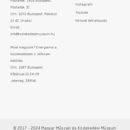
Postafiók: 1426 Budapest,
Instagram
Postafiók 37.
Youtube
Cím: 1072 Budapest, Rákóczi
út 42. (iroda)
Hirlevél feliratkozás
Email:
info@kozlekedesimuzeum.hu
Mivel megyünk? Energiamix a
közlekedésben c. időszaki
kiállítás
Cím: 1087 Budapest,
Kőbányai út 24-28
Jelenleg: ZÁRVA
© 2017 - 2024 Magyar Műszaki és Közlekedési Múzeum