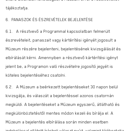
tájékoztatja.
6. PANASZOK ÉS ÉSZREVÉTELEK BEJELENTÉSE
6.1. A résztvevő a Programmal kapcsolatban felmerült
észrevételeit, panaszait vagy kártérítési igényét jogosult a
Múzeum részére bejelenteni, bejelentésének kivizsgálását és
elbírálását kérni. Amennyiben a résztvevő kártérítési igényt
jelent be, a Programon való részvételre jogosító jegyét is
köteles bejelentéséhez csatolni.
6.2. A Múzeum a beérkezett bejelentéseket 30 napon belül
kivizsgálja, és válaszát a bejelentéssel azonos csatornán
megküldi. A bejelentéseket a Múzeum egyszerű, átlátható és
megkülönböztetéstől mentes módon kezeli és bírálja el. A
Múzeum a bejelentés elbírálása során minden esetben
indokolással ellátott írásbeli választ nyújt, valamint tájékoztatja