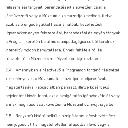
felszerelési tárgyait, berendezéseit alapvetően csak a
járművezető vagy a Múzeum alkalmazottja kezelheti, illetve
azok az ő engedélyükkel használhatóak, kezelhetőek.
Ugyanakkor egyes felszerelési, berendezési és egyéb tárgyak
a Program keretén belül múzeumpedagógiai célból kerülnek
interaktív módon bemutatásra. Ennek feltételeiről és
részleteiről a Múzeum személyzete ad tájékoztatást.
2.4. Amennyiben a résztvevő a Programon történő részvétel
körülményeivel, a Múzeumalkalmazottjának eljárásával,
magatartásával kapcsolatban panaszt, illetve közérdekű
bejelentést kíván tenni, azt a szolgáltatás igénybevételét vagy
annak meghiúsulását követően a Múzeumhoz nyújthatja be.
2.5. Nagykorú kísérő nélkül a szolgáltatás igénybevételére
nem jogosult (i) a magatehetetlen állapotban lévő vagy a