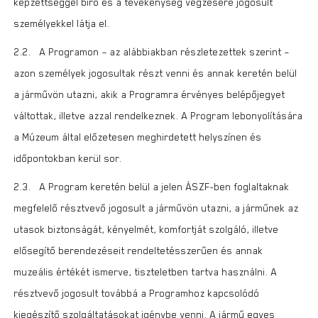
képzettséggel bíró és a tevékenység végzésére jogosult
személyekkel látja el.
2.2. A Programon – az alábbiakban részletezettek szerint –
azon személyek jogosultak részt venni és annak keretén belül
a járművön utazni, akik a Programra érvényes belépőjegyet
váltottak, illetve azzal rendelkeznek. A Program lebonyolítására
a Múzeum által előzetesen meghirdetett helyszínen és
időpontokban kerül sor.
2.3. A Program keretén belül a jelen ÁSZF-ben foglaltaknak
megfelelő résztvevő jogosult a járművön utazni, a járműnek az
utasok biztonságát, kényelmét, komfortját szolgáló, illetve
elősegítő berendezéseit rendeltetésszerűen és annak
muzeális értékét ismerve, tiszteletben tartva használni. A
résztvevő jogosult továbbá a Programhoz kapcsolódó
kiegészítő szolgáltatásokat igénybe venni. A jármű egyes