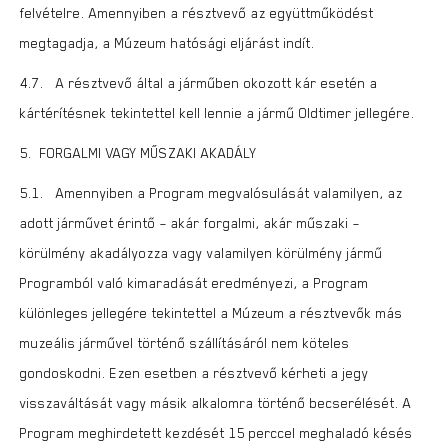
felvételre. Amennyiben a résztvevő az együttműködést
megtagadja, a Múzeum hatósági eljárást indít.
4.7. A résztvevő által a járműben okozott kár esetén a
kártérítésnek tekintettel kell lennie a jármű Oldtimer jellegére.
5. FORGALMI VAGY MŰSZAKI AKADÁLY
5.1. Amennyiben a Program megvalósulását valamilyen, az
adott járművet érintő – akár forgalmi, akár műszaki –
körülmény akadályozza vagy valamilyen körülmény jármű
Programból való kimaradását eredményezi, a Program
különleges jellegére tekintettel a Múzeum a résztvevők más
muzeális járművel történő szállításáról nem köteles
gondoskodni. Ezen esetben a résztvevő kérheti a jegy
visszaváltását vagy másik alkalomra történő becserélését. A
Program meghirdetett kezdését 15 perccel meghaladó késés