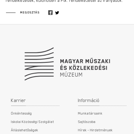
rendelkezések, különösen a Ptk. rendelkezései az irányadók.
MEGOSZTÁS
Lábléc
Karrier
Információ
Önkéntesség
Munkatársaink
Iskolai Közösségi Szolgálat
Sajtószoba
Álláslehetőségek
Hírek - Hirdetmények