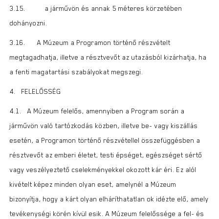
3.15. a járművön és annak 5 méteres körzetében
dohányozni.
3.16. A Múzeum a Programon történő részvételt
megtagadhatja, illetve a résztvevőt az utazásból kizárhatja, ha
a fenti magatartási szabályokat megszegi.
4. FELELŐSSÉG
4.1. A Múzeum felelős, amennyiben a Program során a
járművön való tartózkodás közben, illetve be- vagy kiszállás
esetén, a Programon történő részvétellel összefüggésben a
résztvevőt az emberi életet, testi épséget, egészséget sértő
vagy veszélyeztető cselekményekkel okozott kár éri. Ez alól
kivételt képez minden olyan eset, amelynél a Múzeum
bizonyítja, hogy a kárt olyan elháríthatatlan ok idézte elő, amely
tevékenységi körén kívül esik. A Múzeum felelőssége a fel- és