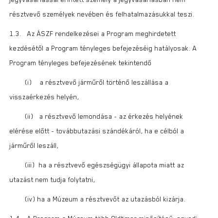
résztvevő személyek nevében és felhatalmazásukkal teszi.
1.3. Az ÁSZF rendelkezései a Program meghirdetett
kezdésétől a Program tényleges befejezéséig hatályosak. A
Program tényleges befejezésének tekintendő
(i) a résztvevő járműről történő leszállása a
visszaérkezés helyén,
(ii) a résztvevő lemondása - az érkezés helyének
elérése előtt - továbbutazási szándékáról, ha e célból a
járműről leszáll,
(iii) ha a résztvevő egészségügyi állapota miatt az
utazást nem tudja folytatni,
(iv) ha a Múzeum a résztvevőt az utazásból kizárja.