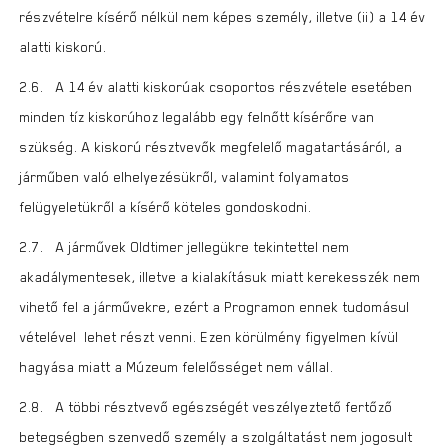
részvételre kísérő nélkül nem képes személy, illetve (ii) a 14 év
alatti kiskorú.
2.6. A 14 év alatti kiskorúak csoportos részvétele esetében
minden tíz kiskorúhoz legalább egy felnőtt kísérőre van
szükség. A kiskorú résztvevők megfelelő magatartásáról, a
járműben való elhelyezésükről, valamint folyamatos
felügyeletükről a kísérő köteles gondoskodni.
2.7. A járművek Oldtimer jellegükre tekintettel nem
akadálymentesek, illetve a kialakításuk miatt kerekesszék nem
vihető fel a járművekre, ezért a Programon ennek tudomásul
vételével lehet részt venni. Ezen körülmény figyelmen kívül
hagyása miatt a Múzeum felelősséget nem vállal.
2.8. A többi résztvevő egészségét veszélyeztető fertőző
betegségben szenvedő személy a szolgáltatást nem jogosult