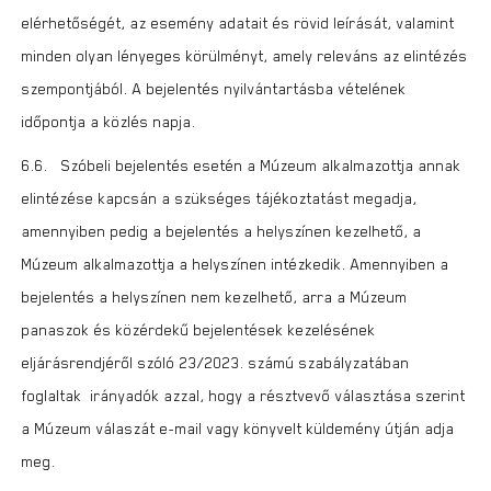
elérhetőségét, az esemény adatait és rövid leírását, valamint
minden olyan lényeges körülményt, amely releváns az elintézés
szempontjából. A bejelentés nyilvántartásba vételének
időpontja a közlés napja.
6.6. Szóbeli bejelentés esetén a Múzeum alkalmazottja annak
elintézése kapcsán a szükséges tájékoztatást megadja,
amennyiben pedig a bejelentés a helyszínen kezelhető, a
Múzeum alkalmazottja a helyszínen intézkedik. Amennyiben a
bejelentés a helyszínen nem kezelhető, arra a Múzeum
panaszok és közérdekű bejelentések kezelésének
eljárásrendjéről szóló 23/2023. számú szabályzatában
foglaltak irányadók azzal, hogy a résztvevő választása szerint
a Múzeum válaszát e-mail vagy könyvelt küldemény útján adja
meg.