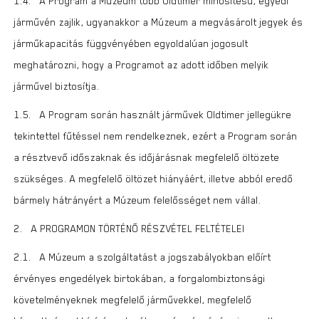
1.4. A Program a Múzeum több Oldtimer minősítésű, egyedi
járművén zajlik, ugyanakkor a Múzeum a megvásárolt jegyek és
járműkapacitás függvényében egyoldalúan jogosult
meghatározni, hogy a Programot az adott időben melyik
járművel biztosítja.
1.5. A Program során használt járművek Oldtimer jellegükre
tekintettel fűtéssel nem rendelkeznek, ezért a Program során
a résztvevő időszaknak és időjárásnak megfelelő öltözete
szükséges. A megfelelő öltözet hiányáért, illetve abból eredő
bármely hátrányért a Múzeum felelősséget nem vállal.
2. A PROGRAMON TÖRTÉNŐ RÉSZVÉTEL FELTÉTELEI
2.1. A Múzeum a szolgáltatást a jogszabályokban előírt
érvényes engedélyek birtokában, a forgalombiztonsági
követelményeknek megfelelő járművekkel, megfelelő