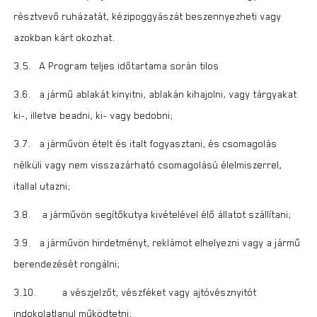
résztvevő ruházatát, kézipoggyászát beszennyezheti vagy
azokban kárt okozhat.
3.5. A Program teljes időtartama során tilos
3.6. a jármű ablakát kinyitni, ablakán kihajolni, vagy tárgyakat
ki-, illetve beadni, ki- vagy bedobni;
3.7. a járművön ételt és italt fogyasztani, és csomagolás
nélküli vagy nem visszazárható csomagolású élelmiszerrel,
itallal utazni;
3.8. a járművön segítőkutya kivételével élő állatot szállítani;
3.9. a járművön hirdetményt, reklámot elhelyezni vagy a jármű
berendezését rongálni;
3.10. a vészjelzőt, vészféket vagy ajtóvésznyitót
indokolatlanul működtetni;