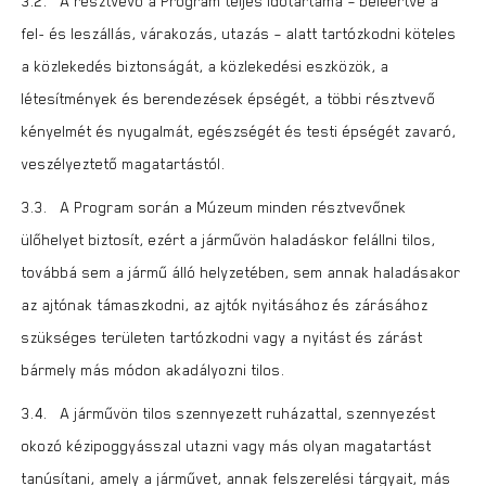
3.2. A résztvevő a Program teljes időtartama – beleértve a
fel- és leszállás, várakozás, utazás – alatt tartózkodni köteles
a közlekedés biztonságát, a közlekedési eszközök, a
létesítmények és berendezések épségét, a többi résztvevő
kényelmét és nyugalmát, egészségét és testi épségét zavaró,
veszélyeztető magatartástól.
3.3. A Program során a Múzeum minden résztvevőnek
ülőhelyet biztosít, ezért a járművön haladáskor felállni tilos,
továbbá sem a jármű álló helyzetében, sem annak haladásakor
az ajtónak támaszkodni, az ajtók nyitásához és zárásához
szükséges területen tartózkodni vagy a nyitást és zárást
bármely más módon akadályozni tilos.
3.4. A járművön tilos szennyezett ruházattal, szennyezést
okozó kézipoggyásszal utazni vagy más olyan magatartást
tanúsítani, amely a járművet, annak felszerelési tárgyait, más