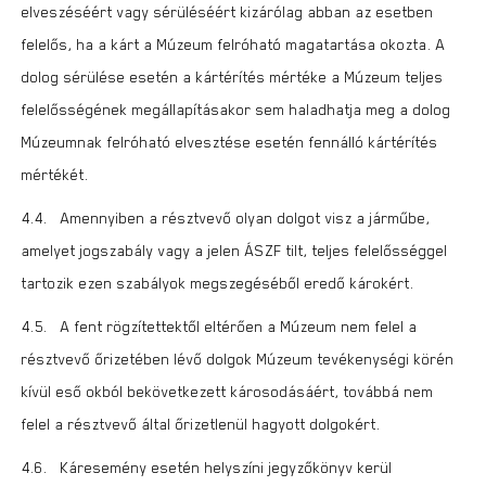
elveszéséért vagy sérüléséért kizárólag abban az esetben
felelős, ha a kárt a Múzeum felróható magatartása okozta. A
dolog sérülése esetén a kártérítés mértéke a Múzeum teljes
felelősségének megállapításakor sem haladhatja meg a dolog
Múzeumnak felróható elvesztése esetén fennálló kártérítés
mértékét.
4.4. Amennyiben a résztvevő olyan dolgot visz a járműbe,
amelyet jogszabály vagy a jelen ÁSZF tilt, teljes felelősséggel
tartozik ezen szabályok megszegéséből eredő károkért.
4.5. A fent rögzítettektől eltérően a Múzeum nem felel a
résztvevő őrizetében lévő dolgok Múzeum tevékenységi körén
kívül eső okból bekövetkezett károsodásáért, továbbá nem
felel a résztvevő által őrizetlenül hagyott dolgokért.
4.6. Káresemény esetén helyszíni jegyzőkönyv kerül