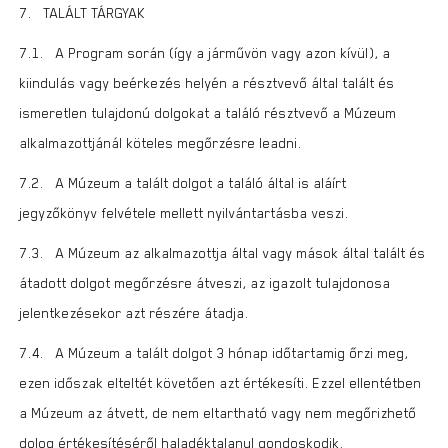
7. TALÁLT TÁRGYAK
7.1. A Program során (így a járművön vagy azon kívül), a
kiindulás vagy beérkezés helyén a résztvevő által talált és
ismeretlen tulajdonú dolgokat a találó résztvevő a Múzeum
alkalmazottjánál köteles megőrzésre leadni.
7.2. A Múzeum a talált dolgot a találó által is aláírt
jegyzőkönyv felvétele mellett nyilvántartásba veszi.
7.3. A Múzeum az alkalmazottja által vagy mások által talált és
átadott dolgot megőrzésre átveszi, az igazolt tulajdonosa
jelentkezésekor azt részére átadja.
7.4. A Múzeum a talált dolgot 3 hónap időtartamig őrzi meg,
ezen időszak elteltét követően azt értékesíti. Ezzel ellentétben
a Múzeum az átvett, de nem eltartható vagy nem megőrizhető
dolog értékesítéséről haladéktalanul gondoskodik.