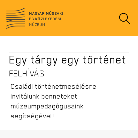
Ugrás
no
a
data
MAGYAR MŰSZAKI
tartalomra
ÉS KÖZLEKEDÉSI
MÚZEUM
Egy tárgy egy történet
FELHÍVÁS
Családi történetmesélésre
invitálunk benneteket
múzeumpedagógusaink
segítségével!