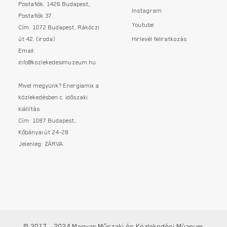
Postafiók: 1426 Budapest,
Instagram
Postafiók 37.
Youtube
Cím: 1072 Budapest, Rákóczi
út 42. (iroda)
Hirlevél feliratkozás
Email:
info@kozlekedesimuzeum.hu
Mivel megyünk? Energiamix a
közlekedésben c. időszaki
kiállítás
Cím: 1087 Budapest,
Kőbányai út 24-28
Jelenleg: ZÁRVA
© 2017 - 2024 Magyar Műszaki és Közlekedési Múzeum