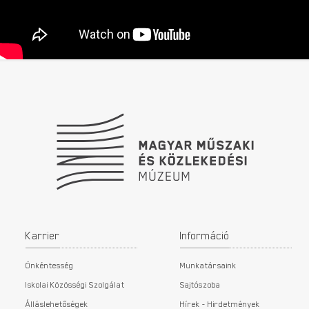
Lábléc
Karrier
Információ
Önkéntesség
Munkatársaink
Iskolai Közösségi Szolgálat
Sajtószoba
Álláslehetőségek
Hírek - Hirdetmények